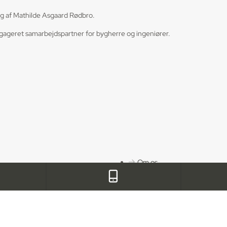
dag af Mathilde Asgaard Rødbro.
ngageret samarbejdspartner for bygherre og ingeniører.
Om os
Kontakt