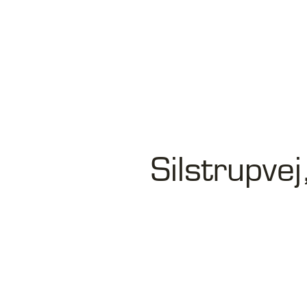
Silstrupvej
+45 96 18 18 40
in