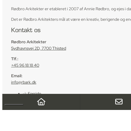
Rødbro Arkitekter er etableret i 2007 af Annie Rødbro, og ejes i 
Det er Rødbro Arkitekters mål at være en kreativ, berigende og e
Kontakt os
Rødbro Arkitekter
Sydhavnsvej 2D, 7700 Thisted
Tlf.:
+45 96 18 18 40
Email:
info@rbark.dk
Forside
Projekter