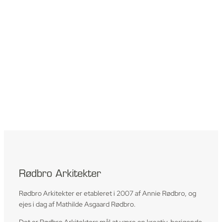
Rødbro Arkitekter
Rødbro Arkitekter er etableret i 2007 af Annie Rødbro, og
ejes i dag af Mathilde Asgaard Rødbro.
Det er Rødbro Arkitekters mål at være en kreativ, berigende