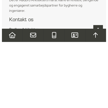
og engageret samarbejdspartner for bygherre og
ingeniører.
Kontakt os
Rødbro Arkitekter
Sydhavnsvej 2D, 7700 Thisted
Tlf.:
+45 96 18 18 40
Email:
info@rbark.dk
Forside
Projekter
Om os
Kontakt