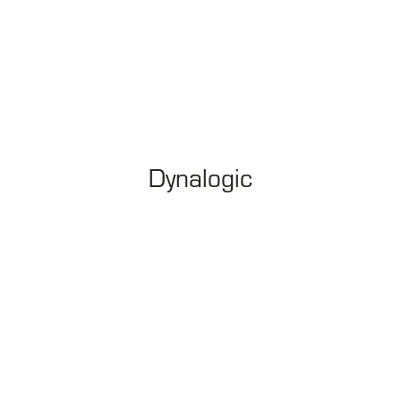
Dynalogic
+45 96 18 18 40
info@rbark.dk